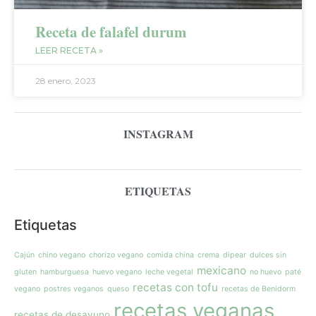
Receta de falafel durum
LEER RECETA »
28 enero, 2023
INSTAGRAM
ETIQUETAS
Etiquetas
Cajún
chino vegano
chorizo vegano
comida china
crema
dipear
dulces sin
mexicano
gluten
hamburguesa
huevo vegano
leche vegetal
no huevo
paté
recetas con tofu
vegano
postres veganos
queso
recetas de Benidorm
recetas veganas
recetas de desayuno