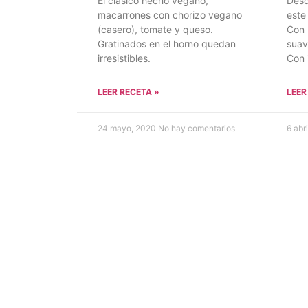
El clásico hecho vegano,
Desd
macarrones con chorizo vegano
este
(casero), tomate y queso.
Con 
Gratinados en el horno quedan
suav
irresistibles.
Con 
LEER RECETA »
LEER
24 mayo, 2020
No hay comentarios
6 abr