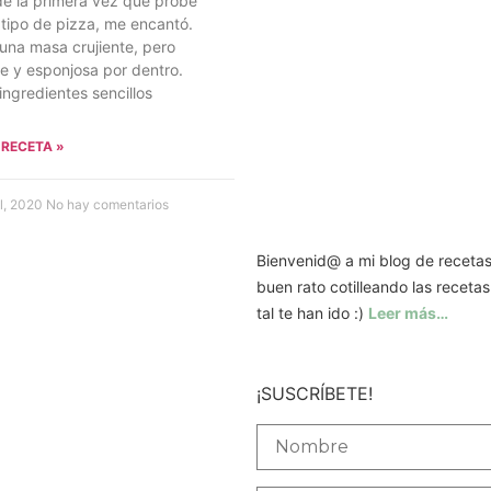
e la primera vez que probé
 tipo de pizza, me encantó.
una masa crujiente, pero
e y esponjosa por dentro.
ingredientes sencillos
 RECETA »
il, 2020
No hay comentarios
Bienvenid@ a mi blog de receta
buen rato cotilleando las recet
tal te han ido :)
Leer más…
¡SUSCRÍBETE!