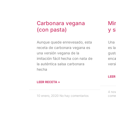
Carbonara vegana
Mi
(con pasta)
y s
Aunque quede enrevesado, esta
Una 
receta de carbonara vegana es
es l
una versión vegana de la
gust
imitación fácil hecha con nata de
enca
la auténtica salsa carbonara
vers
hecha
LEER
LEER RECETA »
4 no
10 enero, 2020
No hay comentarios
come