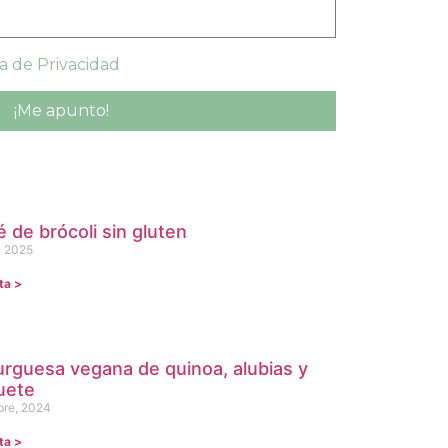
ca de Privacidad
é de brócoli sin gluten
, 2025
ta >
guesa vegana de quinoa, alubias y
uete
bre, 2024
ta >