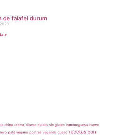
 de falafel durum
 2023
ta >
da china
crema
dipear
dulces sin gluten
hamburguesa
huevo
recetas con
uevo
paté vegano
postres veganos
queso