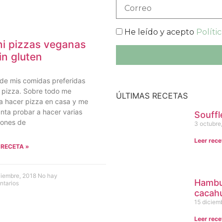
He leído y acepto
Políti
ni pizzas veganas
in gluten
de mis comidas preferidas
a pizza. Sobre todo me
ÚLTIMAS RECETAS
a hacer pizza en casa y me
nta probar a hacer varias
Souffl
iones de
3 octubre
Leer rece
 RECETA »
viembre, 2018
No hay
Hambur
ntarios
cacah
15 diciem
Leer rece