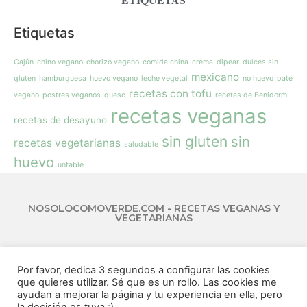
Etiquetas
Cajún
chino vegano
chorizo vegano
comida china
crema
dipear
dulces sin
mexicano
gluten
hamburguesa
huevo vegano
leche vegetal
no huevo
paté
recetas con tofu
vegano
postres veganos
queso
recetas de Benidorm
recetas veganas
recetas de desayuno
sin gluten
sin
recetas vegetarianas
saludable
huevo
untable
NOSOLOCOMOVERDE.COM - RECETAS VEGANAS Y
VEGETARIANAS
Por favor, dedica 3 segundos a configurar las cookies
que quieres utilizar. Sé que es un rollo. Las cookies me
© 2018 Todos los derechos reservados. Diseñado por Marina.
ayudan a mejorar la página y tu experiencia en ella, pero