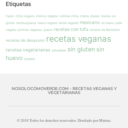
Etiquetas
Cajún
chino vegano
chorizo vegano
comida china
crema
dipear
dulces sin
mexicano
gluten
hamburguesa
huevo vegano
leche vegetal
no huevo
paté
recetas con tofu
vegano
postres veganos
queso
recetas de Benidorm
recetas veganas
recetas de desayuno
sin gluten
sin
recetas vegetarianas
saludable
huevo
untable
NOSOLOCOMOVERDE.COM - RECETAS VEGANAS Y
VEGETARIANAS
© 2018 Todos los derechos reservados. Diseñado por Marina.