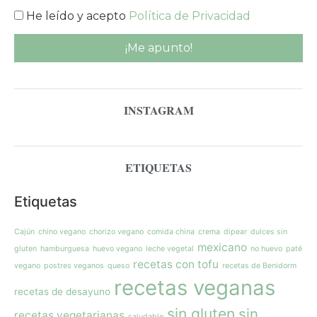
He leído y acepto
Política de Privacidad
INSTAGRAM
ETIQUETAS
Etiquetas
Cajún
chino vegano
chorizo vegano
comida china
crema
dipear
dulces sin
mexicano
gluten
hamburguesa
huevo vegano
leche vegetal
no huevo
paté
recetas con tofu
vegano
postres veganos
queso
recetas de Benidorm
recetas veganas
recetas de desayuno
sin gluten
sin
recetas vegetarianas
saludable