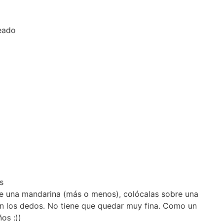
neado
s
e una mandarina (más o menos), colócalas sobre una
on los dedos. No tiene que quedar muy fina. Como un
os :))