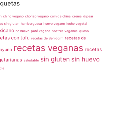
iquetas
n
chino vegano
chorizo vegano
comida china
crema
dipear
es sin gluten
hamburguesa
huevo vegano
leche vegetal
xicano
no huevo
paté vegano
postres veganos
queso
etas con tofu
recetas de
recetas de Benidorm
recetas veganas
recetas
ayuno
sin gluten
sin huevo
etarianas
saludable
ble