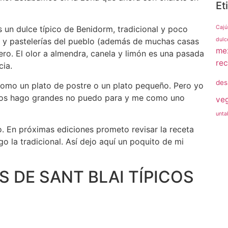
Et
Cajú
es un dulce típico de Benidorm, tradicional y poco
dulc
s y pastelerías del pueblo (además de muchas casas
me
ero. El olor a almendra, canela y limón es una pasada
rec
cia.
des
mo un plato de postre o un plato pequeño. Pero yo
 los hago grandes no puedo para y me como uno
veg
unta
o. En próximas ediciones prometo revisar la receta
o la tradicional. Así dejo aquí un poquito de mi
 DE SANT BLAI TÍPICOS