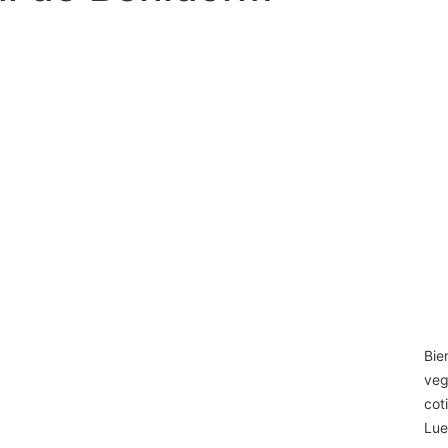
Bie
veg
cot
Lue