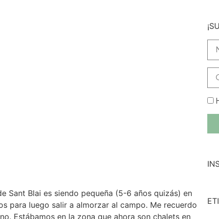
¡S
H
IN
de Sant Blai es siendo pequeña (5-6 años quizás) en
ET
los para luego salir a almorzar al campo. Me recuerdo
ano. Estábamos en la zona que ahora son chalets en