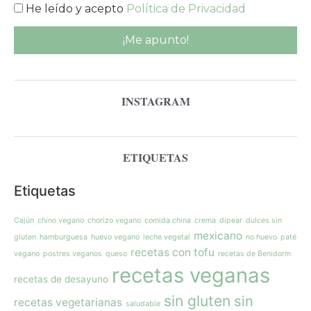
He leído y acepto
Política de Privacidad
INSTAGRAM
ETIQUETAS
Etiquetas
Cajún
chino vegano
chorizo vegano
comida china
crema
dipear
dulces sin
mexicano
gluten
hamburguesa
huevo vegano
leche vegetal
no huevo
paté
recetas con tofu
vegano
postres veganos
queso
recetas de Benidorm
recetas veganas
recetas de desayuno
sin gluten
sin
recetas vegetarianas
saludable