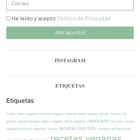
He leído y acepto
Política de Privacidad
INSTAGRAM
ETIQUETAS
Etiquetas
Cajún
chino vegano
chorizo vegano
comida china
crema
dipear
dulces sin
mexicano
gluten
hamburguesa
huevo vegano
leche vegetal
no huevo
paté
recetas con tofu
vegano
postres veganos
queso
recetas de Benidorm
recetas veganas