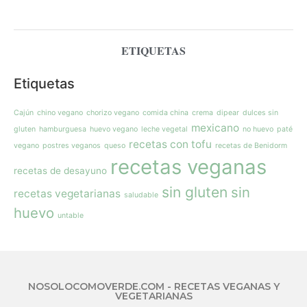
ETIQUETAS
Etiquetas
Cajún
chino vegano
chorizo vegano
comida china
crema
dipear
dulces sin
mexicano
gluten
hamburguesa
huevo vegano
leche vegetal
no huevo
paté
recetas con tofu
vegano
postres veganos
queso
recetas de Benidorm
recetas veganas
recetas de desayuno
sin gluten
sin
recetas vegetarianas
saludable
huevo
untable
NOSOLOCOMOVERDE.COM - RECETAS VEGANAS Y
VEGETARIANAS