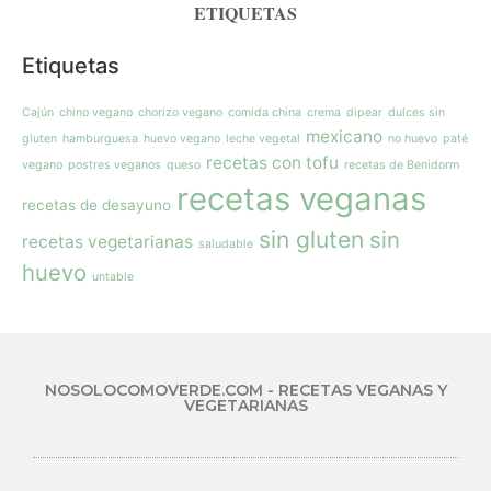
ETIQUETAS
Etiquetas
Cajún
chino vegano
chorizo vegano
comida china
crema
dipear
dulces sin
mexicano
gluten
hamburguesa
huevo vegano
leche vegetal
no huevo
paté
recetas con tofu
vegano
postres veganos
queso
recetas de Benidorm
recetas veganas
recetas de desayuno
sin gluten
sin
recetas vegetarianas
saludable
huevo
untable
NOSOLOCOMOVERDE.COM - RECETAS VEGANAS Y
VEGETARIANAS