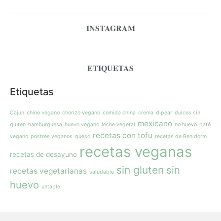
INSTAGRAM
ETIQUETAS
Etiquetas
Cajún
chino vegano
chorizo vegano
comida china
crema
dipear
dulces sin
mexicano
gluten
hamburguesa
huevo vegano
leche vegetal
no huevo
paté
recetas con tofu
vegano
postres veganos
queso
recetas de Benidorm
recetas veganas
recetas de desayuno
sin gluten
sin
recetas vegetarianas
saludable
huevo
untable