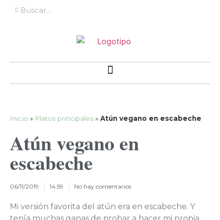
Inicio
»
Platos principales
»
Atún vegano en escabeche
Atún vegano en
escabeche
06/11/2019
14:59
No hay comentarios
Mi versión favorita del atún era en escabeche. Y
tenía muchas ganas de probar a hacer mi propia